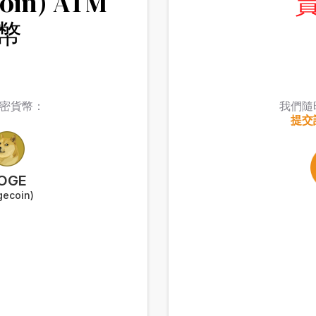
in) ATM
幣
加密貨幣：
我們隨
提交
OGE
gecoin)