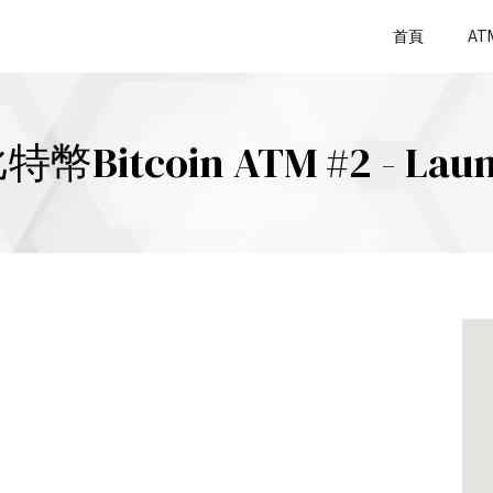
首頁
AT
幣Bitcoin ATM #2 - Laun