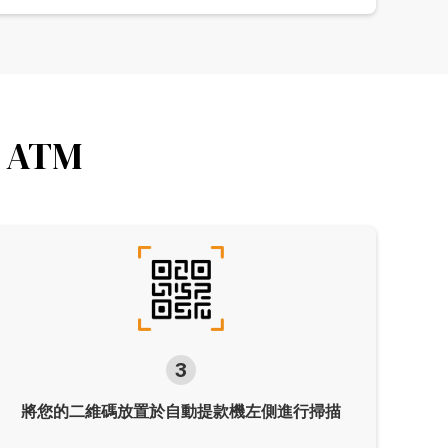
 ATM
3
將您的
二維碼
放置於自動提款機左側進行
掃描