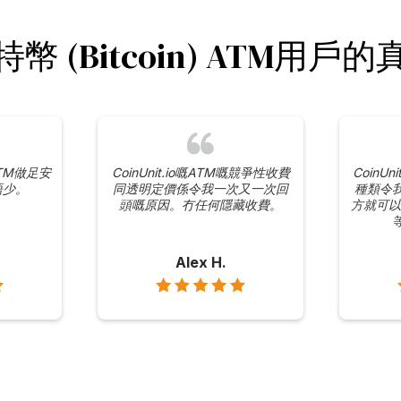
幣 (Bitcoin) ATM用戶
n ATM做足安
CoinUnit.io嘅ATM嘅競爭性收費
CoinUn
唔少。
同透明定價係令我一次又一次回
種類令
頭嘅原因。冇任何隱藏收費。
方就可以買到
Alex H.