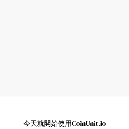
"柴灣嘅ATM好方便。就喺地鐵站旁邊，返屋
"鍾意柴灣嘅
企之前做個快速交易最啱。"
密貨
Jackie O.
今天就開始使用CoinUnit.io